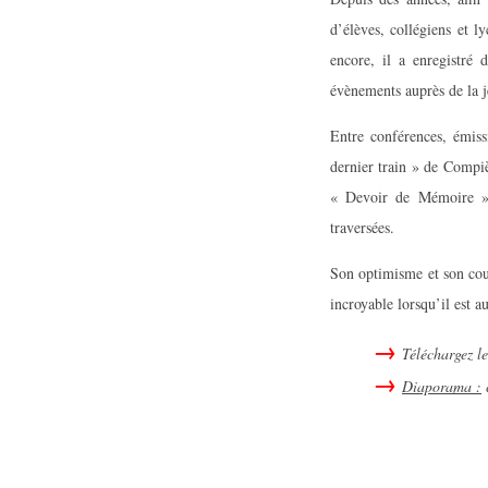
d’élèves, collégiens et l
encore, il a enregistré 
évènements auprès de la j
Entre conférences, émiss
dernier train » de Compiè
« Devoir de Mémoire », 
traversées.
Son optimisme et son cour
incroyable lorsqu’il est a
Téléchargez 
Diaporama :
c