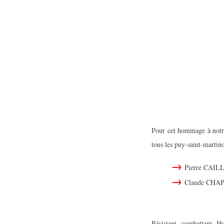
Colonel
Pour cet hommage à notre
tous les puy-saint-martino
Pierre CAILLY
Claude CHAP
Résistant, combattant, H