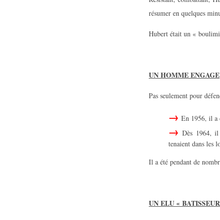
résumer en quelques minut
Hubert était un « boulimi
UN HOMME ENGAGE
Pas seulement pour défendr
En 1956, il a 
Dès 1964, il
tenaient dans les l
Il a été pendant de nomb
UN ELU « BATISSEUR