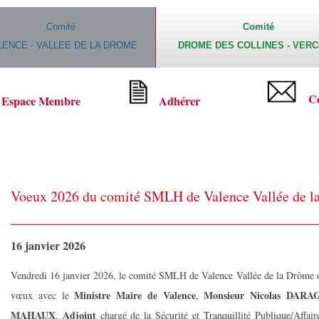
Comité
Comité
LENCE - VALLEE DE LA DROME
DROME DES COLLINES - VER
C
Espace Membre
Adhérer
Voeux 2026 du comité SMLH de Valence Vallée de l
16 janvier 2026
Vendredi 16 janvier 2026, le comité SMLH de Valence Vallée de la Drôme or
Ministre Maire de Valence
Monsieur Nicolas DARA
vœux avec le
,
MAHAUX
Adjoint
,
chargé de la Sécurité et Tranquillité Publique/Affair