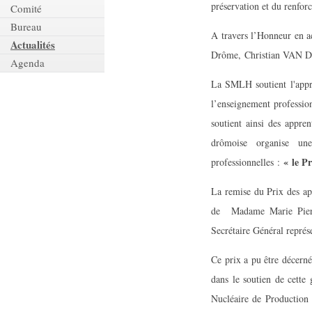
préservation et du renforc
Comité
Bureau
A travers l’Honneur en ac
Actualités
Drôme, Christian VA
Agenda
La SMLH soutient l'appre
l’enseignement profession
soutient ainsi des appre
drômoise organise un
« le P
professionnelles :
La remise du Prix des ap
de Madame Marie Pierr
Secrétaire Général représ
Ce prix a pu être décerné
dans le soutien de cette
Nucléaire de Production 