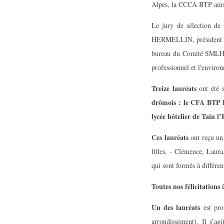
Alpes, la CCCA BTP ains
Le jury de sélection d
HERMELLIN, président 
bureau du Comité SMLH de
professionnel et l'enviro
Treize lauréats
ont été 
drômois : le CFA BTP D
lycée hôtelier de Tain l
Ces lauréats
ont reçu un
filles, - Clémence, Laur
qui sont formés à diffé
Toutes nos félicitations
Un des lauréats
est pr
arrondissement). Il s’a