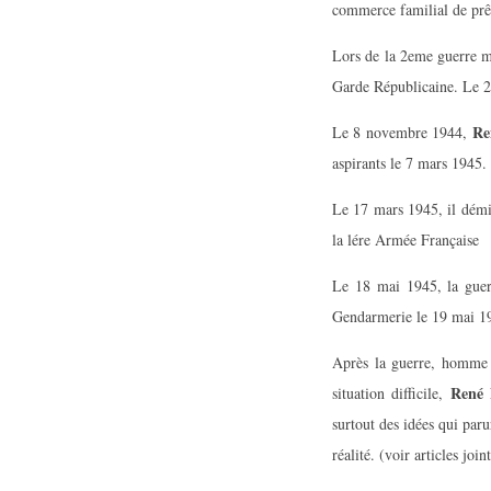
commerce familial de prê
Lors de la 2eme guerre m
Garde Républicaine. Le 24
R
Le 8 novembre 1944,
aspirants le 7 mars 1945.
Le 17 mars 1945, il démi
la lére Armée Française
Le 18 mai 1945, la guerr
Gendarmerie le 19 mai 1
Après la guerre, homme d
Ren
situation difficile,
surtout des idées qui paru
réalité. (voir articles joint