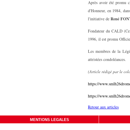
Après avoir été promu 
d'Honneur, en 1984, dans
René FO
l'initiative de
Fondateur du CALD (Cent
1996, il est promu Offici
Les membres de la Légio
attristées condoléances.
(Article rédigé par le co
https://www.smlh26drome
https://www.smlh26drome
Retour aux articles
MENTIONS LEGALES