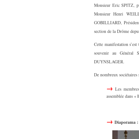
Monsieur Eric SPITZ, pré
Monsieur Henri WEILL
GOBILLIARD, Président n
section de la Drôme depui
Cette manifestation s’es
souvenir au Généra
DUYNSLAGER.
De nombreux sociétaires 
Les membres 
assemblée dans «
Diaporama :