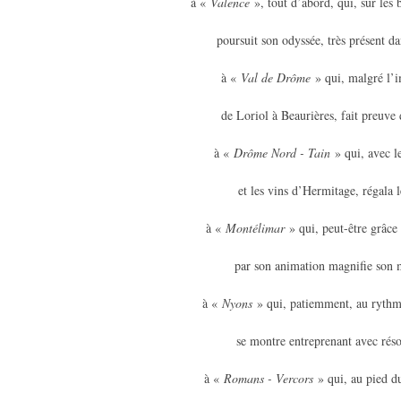
à «
Valence
», tout d’abord, qui, sur les
poursuit son odyssée, très présent da
à «
Val de Drôme
» qui, malgré l’
de Loriol à Beaurières, fait preuve 
à «
Drôme Nord - Tain
» qui, avec l
et les vins d’Hermitage, régala l
à «
Montélimar
» qui, peut-être grâce
par son animation magnifie son 
à «
Nyons
» qui, patiemment, au rythme
se montre entreprenant avec réso
à «
Romans - Vercors
» qui, au pied d