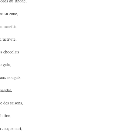
 bords du Rhône,
ns sa zone,
immensité,
d’activité,
es chocolats
e gala,
 aux nougats,
mandat,
 des saisons,
lution,
u Jacquemart,