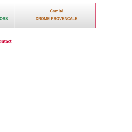
Comité
CORS
DROME PROVENCALE
ontact