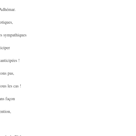
e Adhémar.
otiques,
es sympathiques
iciper
 anticipées !
tons pas,
ous les cas !
ans façon
ention,