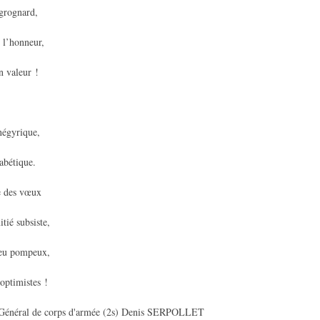
 grognard,
t l’honneur,
n valeur !
négyrique,
habétique.
e des vœux
tié subsiste,
peu pompeux,
optimistes !
Général de corps d'armée (2s) Denis SERPOLLET