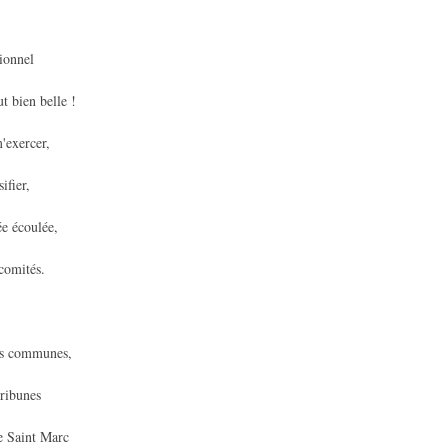
tionnel
t bien belle !
m'exercer,
ifier,
ée écoulée,
comités.
ons communes,
tribunes
e Saint Marc