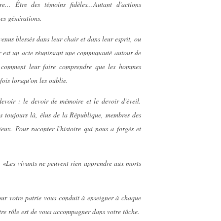
... Être des témoins fidèles...Autant d'actions
nes générations.
venus blessés dans leur chair et dans leur esprit, ou
r est un acte réunissant une communauté autour de
nt, comment leur faire comprendre que les hommes
fois lorsqu'on les oublie.
evoir : le devoir de mémoire et le devoir d'éveil.
ons toujours là, élus de la République, membres des
ïeux. Pour raconter l'histoire qui nous a forgés et
 «Les vivants ne peuvent rien apprendre aux morts
ur votre patrie vous conduit à enseigner à chaque
otre rôle est de vous accompagner dans votre tâche.