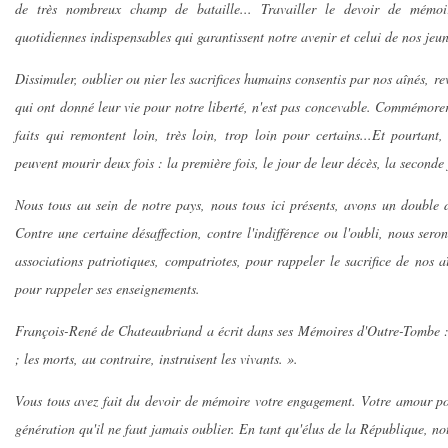
de très nombreux champ de bataille... Travailler le devoir de mémoire
quotidiennes indispensables qui garantissent notre avenir et celui de nos jeu
Dissimuler, oublier ou nier les sacrifices humains consentis par nos aînés, re
qui ont donné leur vie pour notre liberté, n'est pas concevable. Commémore
faits qui remontent loin, très loin, trop loin pour certains...Et pourta
peuvent mourir deux fois : la première fois, le jour de leur décès, la seconde 
Nous tous au sein de notre pays, nous tous ici présents, avons un double d
Contre une certaine désaffection, contre l'indifférence ou l'oubli, nous ser
associations patriotiques, compatriotes, pour rappeler le sacrifice de nos a
pour rappeler ses enseignements.
François-René de Chateaubriand a écrit dans ses Mémoires d'Outre-Tombe :
; les morts, au contraire, instruisent les vivants. ».
Vous tous avez fait du devoir de mémoire votre engagement. Votre amour po
génération qu'il ne faut jamais oublier. En tant qu'élus de la République, n