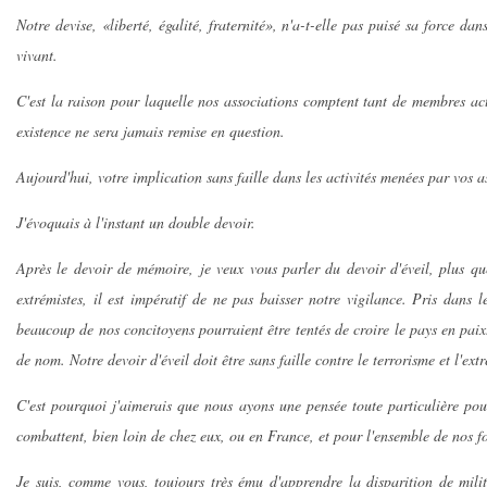
Notre devise, «liberté, égalité, fraternité», n'a-t-elle pas puisé sa force 
vivant.
C'est la raison pour laquelle nos associations comptent tant de membres actif
existence ne sera jamais remise en question.
Aujourd'hui, votre implication sans faille dans les activités menées par vos a
J'évoquais à l'instant un double devoir.
Après le devoir de mémoire, je veux vous parler du devoir d'éveil, plus qu
extrémistes, il est impératif de ne pas baisser notre vigilance. Pris dans l
beaucoup de nos concitoyens pourraient être tentés de croire le pays en pai
de nom. Notre devoir d'éveil doit être sans faille contre le terrorisme et l'ex
C'est pourquoi j'aimerais que nous ayons une pensée toute particulière pou
combattent, bien loin de chez eux, ou en France, et pour l'ensemble de nos for
Je suis, comme vous, toujours très ému d'apprendre la disparition de mili