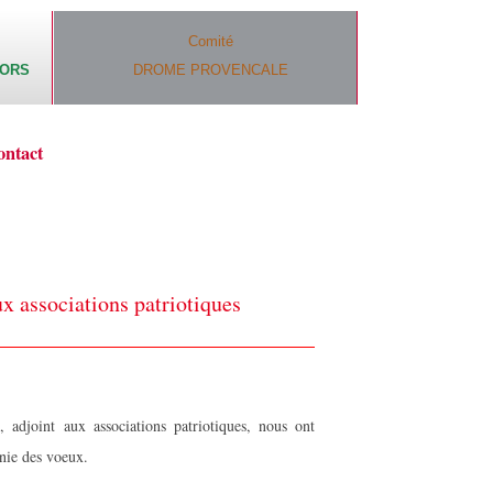
Comité
CORS
DROME PROVENCALE
ontact
 associations patriotiques
Y
, adjoint aux associations patriotiques, nous ont
onie des voeux.