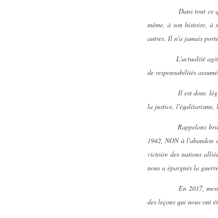
Dans tout ce qu'il avait
même, à son histoire, à s
autres. Il n'a jamais port
L'actualité agitée de ce
de responsabilités assumé
Il est donc légitime de
la justice, l'égalitarisme,
Rappelons brièvement q
1942, NON à l'abandon de 
victoire des nations allié
nous a épargnés la guerre
En 2017, mesurons les 
des leçons qui nous ont é