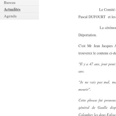
Bureau
Actualités
Le Comité était repré
Agenda
Pascal DUFOURT et les 
La cérémonie a eu lie
Déportation.
C'est Mr Jean Jacques 
trouverez le contenu ci-d
"Il y a 47 ans, jour pour
ans.
"Je ne vais pas mal, ma
mourir".
Cette phrase fut prononc
général de Gaulle disp
Colombey les deux Eglise